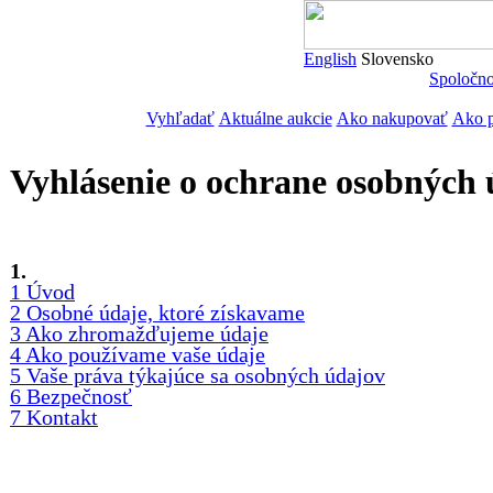
English
Slovensko
Spoločn
Vyhľadať
Aktuálne aukcie
Ako nakupovať
Ako p
Vyhlásenie o ochrane osobných
1.
1 Úvod
2 Osobné údaje, ktoré získavame
3 Ako zhromažďujeme údaje
4 Ako používame vaše údaje
5 Vaše práva týkajúce sa osobných údajov
6 Bezpečnosť
7 Kontakt