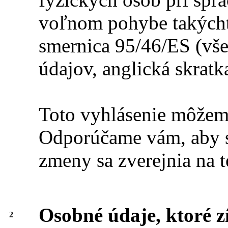
voľnom pohybe takýcht
smernica 95/46/ES (vše
údajov, anglická skrat
Toto vyhlásenie môžeme
Odporúčame vám, aby st
zmeny sa zverejnia na t
Osobné údaje, ktoré 
2