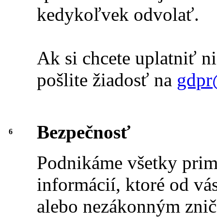
kedykoľvek odvolať.
Ak si chcete uplatniť n
pošlite žiadosť na
gdpr
Bezpečnosť
6
Podnikáme všetky prim
informácií, ktoré od v
alebo nezákonným znič