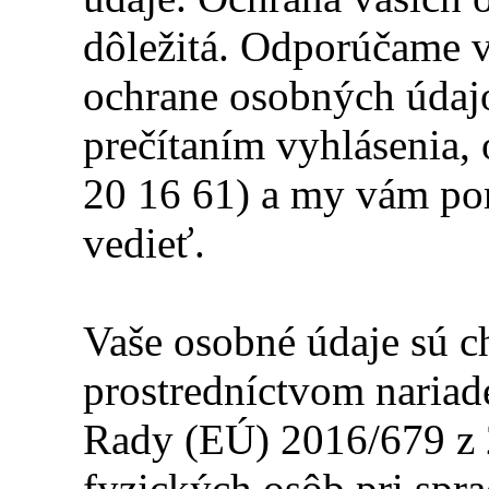
dôležitá. Odporúčame v
ochrane osobných údajo
prečítaním vyhlásenia, o
20 16 61) a my vám po
vedieť.
Vaše osobné údaje sú 
prostredníctvom nariad
Rady (EÚ) 2016/679 z 2
fyzických osôb pri spr